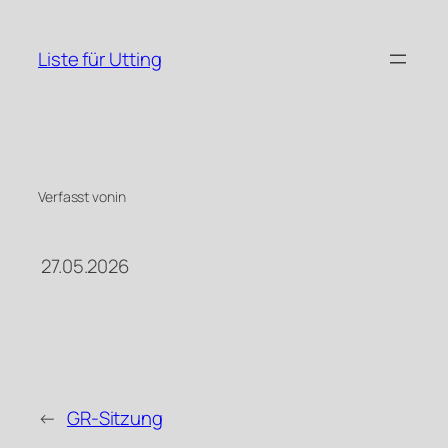
Zum
Inhalt
Liste für Utting
springen
Verfasst von
in
27.05.2026
←
GR-Sitzung